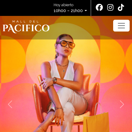
Hoy abierto
10h00 – 21h00
Nuevo sistema de
Previous
Next
parqueaderos
Conoce más